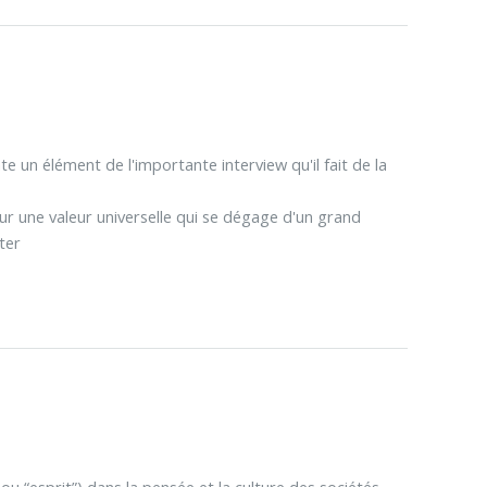
e un élément de l'importante interview qu'il fait de la
ur une valeur universelle qui se dégage d'un grand
ter
 (ou “esprit”) dans la pensée et la culture des sociétés