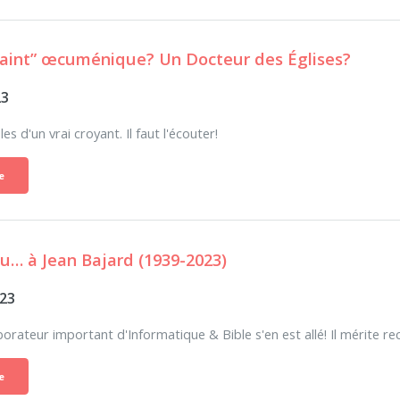
saint” œcuménique? Un Docteur des Églises?
23
es d'un vrai croyant. Il faut l'écouter!
e
eu… à Jean Bajard (1939-2023)
023
borateur important d'Informatique & Bible s'en est allé! Il mérite 
e