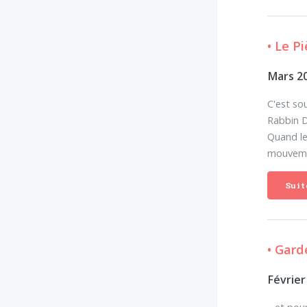
• Le P
Mars 2
C'est so
Rabbin D
Quand le
mouvemen
Suit
• Gard
Février
…et pour 