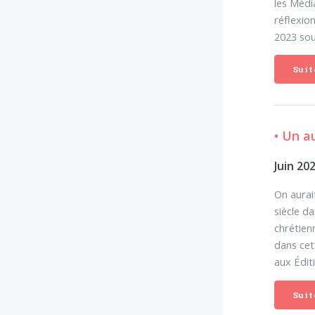
les Médi
réflexio
2023 sou
Suit
• Un a
Juin 20
On aurait
siècle d
chrétien
dans cet
aux Éditi
Suit