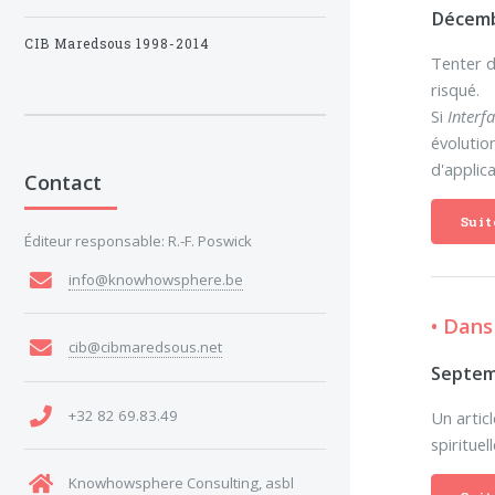
Décemb
CIB Maredsous 1998-2014
Tenter d
risqué.
Si
Interf
évolutio
d'applica
Contact
Suit
Éditeur responsable: R.-F. Poswick
info@knowhowsphere.be
• Dans
cib@cibmaredsous.net
Septem
+32 82 69.83.49
Un artic
spirituel
Knowhowsphere Consulting, asbl