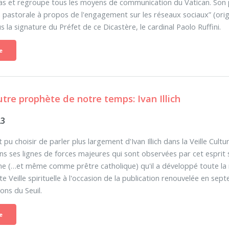
as et regroupe tous les moyens de communication du Vatican. Son 
n pastorale à propos de l'engagement sur les réseaux sociaux” (origin
s la signature du Préfet de ce Dicastère, le cardinal Paolo Ruffini.
e
utre prophète de notre temps: Ivan Illich
23
 pu choisir de parler plus largement d'Ivan Illich dans la Veille Cultu
ans ses lignes de forces majeures qui sont observées par cet esprit 
ne (…et même comme prêtre catholique) qu'il a développé toute la réf
te Veille spirituelle à l'occasion de la publication renouvelée en se
ons du Seuil.
e