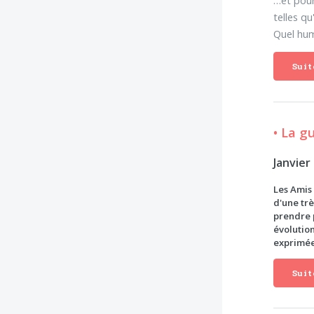
telles qu
Quel hum
Suit
• La g
Janvier
Les Amis
d'une trè
prendre p
évolution
exprimées
Suit