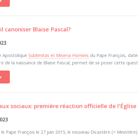
e
-il canoniser Blaise Pascal?
023
e Apostolique
Sublimitas et Miseria Hominis
du Pape François, datée
re de la naissance de Blaise Pascal, permet de se poser cette ques
e
aux sociaux: première réaction officielle de l'Églis
2023
 le Pape François le 27 juin 2015, le nouveau Dicastère (= Ministèr