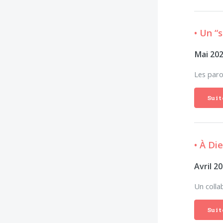
• Un “
Mai 20
Les parol
Suit
• À Di
Avril 2
Un colla
Suit