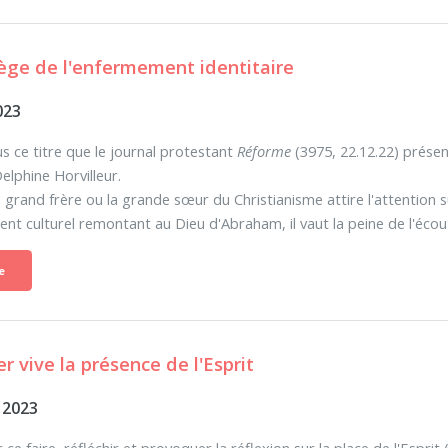
iège de l'enfermement identitaire
023
us ce titre que le journal protestant
Réforme
(3975, 22.12.22) présent
elphine Horvilleur.
 grand frère ou la grande sœur du Christianisme attire l'attention s
t culturel remontant au Dieu d'Abraham, il vaut la peine de l'écou
e
er vive la présence de l'Esprit
 2023
ce faire, réfléchir et provoquer la réflexion sur la place de l'Esprit