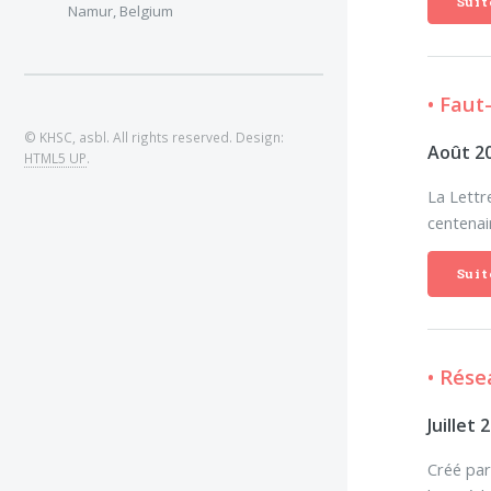
Suit
Namur, Belgium
• Faut
© KHSC, asbl. All rights reserved. Design:
Août 2
HTML5 UP
.
La Lettr
centenai
Suit
• Rése
Juillet 
Créé par