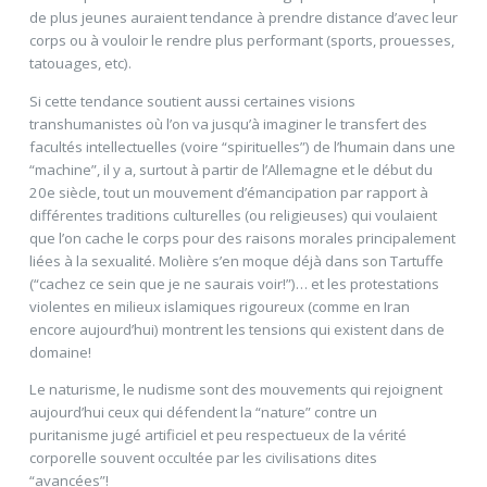
de plus jeunes auraient tendance à prendre distance d’avec leur
corps ou à vouloir le rendre plus performant (sports, prouesses,
tatouages, etc).
Si cette tendance soutient aussi certaines visions
transhumanistes où l’on va jusqu’à imaginer le transfert des
facultés intellectuelles (voire “spirituelles”) de l’humain dans une
“machine”, il y a, surtout à partir de l’Allemagne et le début du
20e siècle, tout un mouvement d’émancipation par rapport à
différentes traditions culturelles (ou religieuses) qui voulaient
que l’on cache le corps pour des raisons morales principalement
liées à la sexualité. Molière s’en moque déjà dans son Tartuffe
(“cachez ce sein que je ne saurais voir!”)… et les protestations
violentes en milieux islamiques rigoureux (comme en Iran
encore aujourd’hui) montrent les tensions qui existent dans de
domaine!
Le naturisme, le nudisme sont des mouvements qui rejoignent
aujourd’hui ceux qui défendent la “nature” contre un
puritanisme jugé artificiel et peu respectueux de la vérité
corporelle souvent occultée par les civilisations dites
“avancées”!