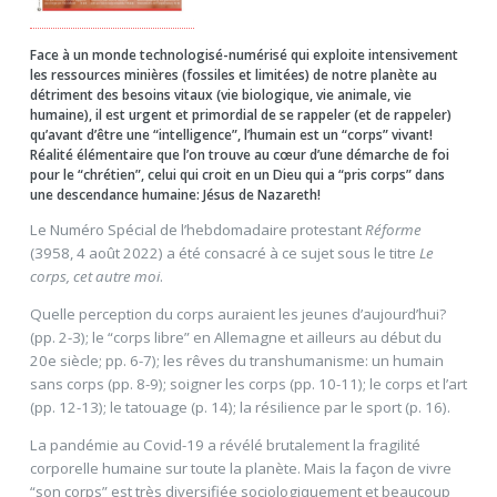
Face à un monde technologisé-numérisé qui exploite intensivement
les ressources minières (fossiles et limitées) de notre planète au
détriment des besoins vitaux (vie biologique, vie animale, vie
humaine), il est urgent et primordial de se rappeler (et de rappeler)
qu’avant d’être une “intelligence”, l’humain est un “corps” vivant!
Réalité élémentaire que l’on trouve au cœur d’une démarche de foi
pour le “chrétien”, celui qui croit en un Dieu qui a “pris corps” dans
une descendance humaine: Jésus de Nazareth!
Le Numéro Spécial de l’hebdomadaire protestant
Réforme
(3958, 4 août 2022) a été consacré à ce sujet sous le titre
Le
corps, cet autre moi
.
Quelle perception du corps auraient les jeunes d’aujourd’hui?
(pp. 2-3); le “corps libre” en Allemagne et ailleurs au début du
20e siècle; pp. 6-7); les rêves du transhumanisme: un humain
sans corps (pp. 8-9); soigner les corps (pp. 10-11); le corps et l’art
(pp. 12-13); le tatouage (p. 14); la résilience par le sport (p. 16).
La pandémie au Covid-19 a révélé brutalement la fragilité
corporelle humaine sur toute la planète. Mais la façon de vivre
“son corps” est très diversifiée sociologiquement et beaucoup