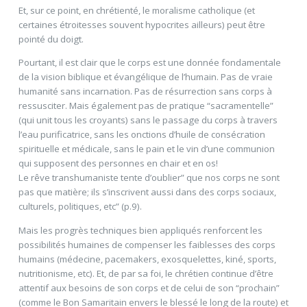
Et, sur ce point, en chrétienté, le moralisme catholique (et
certaines étroitesses souvent hypocrites ailleurs) peut être
pointé du doigt.
Pourtant, il est clair que le corps est une donnée fondamentale
de la vision biblique et évangélique de l’humain. Pas de vraie
humanité sans incarnation. Pas de résurrection sans corps à
ressusciter. Mais également pas de pratique “sacramentelle”
(qui unit tous les croyants) sans le passage du corps à travers
l’eau purificatrice, sans les onctions d’huile de consécration
spirituelle et médicale, sans le pain et le vin d’une communion
qui supposent des personnes en chair et en os!
Le rêve transhumaniste tente d’oublier” que nos corps ne sont
pas que matière; ils s’inscrivent aussi dans des corps sociaux,
culturels, politiques, etc” (p.9).
Mais les progrès techniques bien appliqués renforcent les
possibilités humaines de compenser les faiblesses des corps
humains (médecine, pacemakers, exosquelettes, kiné, sports,
nutritionisme, etc). Et, de par sa foi, le chrétien continue d’être
attentif aux besoins de son corps et de celui de son “prochain”
(comme le Bon Samaritain envers le blessé le long de la route) et